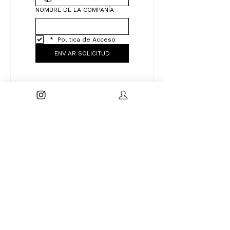
NOMBRE DE LA COMPAÑÍA
*
 Politica de Acceso
ENVIAR SOLICITUD
Le invitamos a presentar su solicitud de
ingreso como miembro de
Estibalitz
Privado
.
Antes de completar el formulario,
deberá comprometerse a respetar la
Política y las Condiciones de Membresía
que rigen el Club.