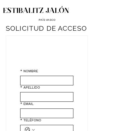
ESTIBALITZ JALÓN
PAÍS VASCO
SOLICITUD DE ACCESO
SOLICITUD DE 
ACCESO
*
NOMBRE
*
APELLIDO
*
EMAIL
*
TELÉFONO