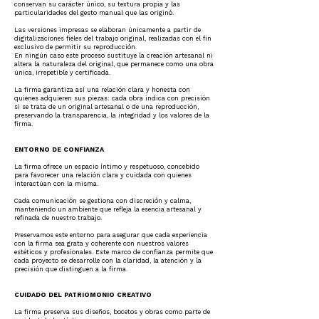
conservan su carácter único, su textura propia y las
particularidades del gesto manual que las originó.
Las versiones impresas se elaboran únicamente a partir de
digitalizaciones fieles del trabajo original, realizadas con el fin
exclusivo de permitir su reproducción.
En ningún caso este proceso sustituye la creación artesanal ni
altera la naturaleza del original, que permanece como una obra
única, irrepetible y certificada.
La firma garantiza así una relación clara y honesta con
quienes adquieren sus piezas: cada obra indica con precisión
si se trata de un original artesanal o de una reproducción,
preservando la transparencia, la integridad y los valores de la
firma.
ENTORNO DE CONFIANZA
La firma ofrece un espacio íntimo y respetuoso, concebido
para favorecer una relación clara y cuidada con quienes
interactúan con la misma.
Cada comunicación se gestiona con discreción y calma,
manteniendo un ambiente que refleja la esencia artesanal y
refinada de nuestro trabajo.
Preservamos este entorno para asegurar que cada experiencia
con la firma sea grata y coherente con nuestros valores
estéticos y profesionales. Este marco de confianza permite que
cada proyecto se desarrolle con la claridad, la atención y la
precisión que distinguen a la firma.
CUIDADO DEL PATRIOMONIO CREATIVO
La firma preserva sus diseños, bocetos y obras como parte de