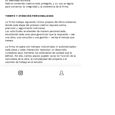
su identidad artística.
Todo el contenido creativo está protegido, y su uso se regula
para conservar la integridad y la coherencia de la firma.
TIEMPO Y ATENCIÓN PERSONALIZADA
La firma trabaja siguiendo ritmos propios del oficio artesanal,
donde cada etapa del proceso creativo requiere calma,
precisión y seguimiento individual.
Las solicitudes se atienden de manera personalizada,
estudiando cada caso para garantizar que la respuesta —sea
una obra, una consulta o una gestión— reciba el tiempo que
merece.
La firma no opera con tiempos industriales ni automatizados:
cada pieza y cada interacción necesitan un desarrollo
cuidadoso para mantener los estándares de calidad que la
definen. Por ello, ciertos plazos pueden variar en función de la
naturaleza de la obra, la complejidad del proyecto o el
volumen de trabajo en el estudio.
Esta forma de trabajar asegura que cada creación, cada
comunicación y cada entrega reflejen el nivel de dedicación,
rigor y coherencia que caracteriza a la firma.
COMPROMISO CON LA CULTURA DEL BUEN GUSTO
La firma se rige por una cultura de elegancia, sobriedad y
refinamiento, respaldada por la trayectoria sólida de su
diseñadora, Estibalitz Jalón, que otorga a la casa un criterio
firme y una capacidad técnica que aseguran la calidad,
coherencia y personalidad de cada proyecto.
Los materiales, la composición y la ejecución se seleccionan y
desarrollan bajo criterios estrictos, deliberadamente ajenos a
tendencias efímeras. Este enfoque consolida un lenguaje