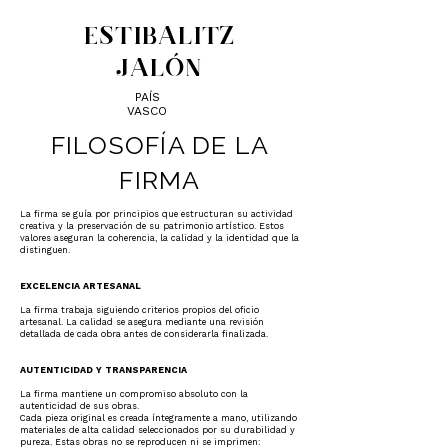
ESTIBALITZ
JALÓN
PAÍS
VASCO
FILOSOFÍA DE LA
FIRMA
La firma se guía por principios que estructuran su actividad
creativa y la preservación de su patrimonio artístico. Estos
valores aseguran la coherencia, la calidad y la identidad que la
distinguen.
EXCELENCIA ARTESANAL
​La firma trabaja siguiendo criterios propios del oficio
artesanal. La calidad se asegura mediante una revisión
detallada de cada obra antes de considerarla finalizada.
AUTENTICIDAD Y TRANSPARENCIA
La firma mantiene un compromiso absoluto con la
autenticidad de sus obras.
Cada pieza original es creada íntegramente a mano, utilizando
materiales de alta calidad seleccionados por su durabilidad y
pureza.
Estas obras no se reproducen ni se imprimen: